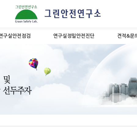
연구실안전점검
연구실정밀안전진단
견적&문